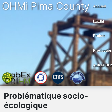
OHMi Pima County
Accueil
L'OHM
Projets
Productio
Autres OH
Problématique socio-
écologique